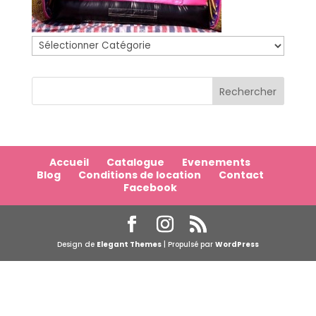
Catégories
Accueil
Catalogue
Evenements
Blog
Conditions de location
Contact
Facebook
Design de
Elegant Themes
| Propulsé par
WordPress